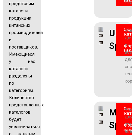
зака
Pilat
представим
каталоги
продукции
китайских
Скач
UNİ
Все
производителей
ката
для
и
Sport
стад
Фор
поставщиков.
зака
все
Имеющиеся
для
у нас
спор
каталоги
тенн
разделены
корт
по
категориям.
Количество
представленных
Скач
MANB
Все
каталогов
ката
для
будет
Sport
стад
Фор
увеличиваться
зака
все
с каждым