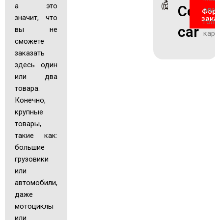
а это
Colf
элет
Фор
значит, что
зака
голь
car
вы не
кар
сможете
заказать
здесь один
или два
товара.
Конечно,
крупные
товары,
такие как:
большие
грузовики
или
автомобили,
даже
мотоциклы
или