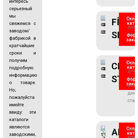
интересь
серьезный
мы
Скач
FİEDE
Все
ката
свяжемся с
для
заводом/
SPOR
спор
Фор
фабрикой в
зака
кратчайшие
сроки и
получим
Скач
CENT
Все
ката
подробную
для
информацию
STAR
сорт
Фор
о товаре.
зака
все
Но,
для
пожалуйста
стад
имейте
ввиду: эти
каталоги
являются
Скач
ALWA
Элет
ката
заводскими,
маши