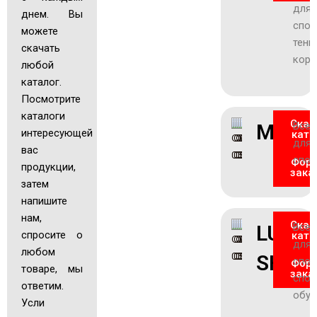
для
днем. Вы
спор
можете
тенн
скачать
корт
любой
каталог.
Посмотрите
каталоги
Скач
MAİKE
Все
интересующей
ката
для
вас
спор
Фор
продукции,
зака
затем
напишите
нам,
Скач
LUCK
Все
спросите о
ката
для
любом
SHOE
спор
Фор
товаре, мы
зака
спор
ответим.
обув
Усли