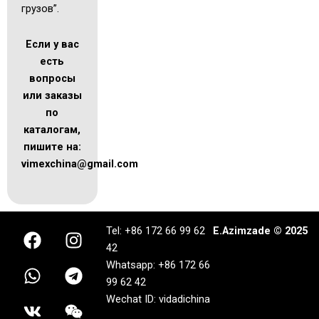
грузов”.
Если у вас
есть
вопросы
или заказы
по
каталогам,
пишите на:
vimexchina@gmail.com
F
W
V
I
T
W
Tel: +86 172 66 99 62
E.Azimzade © 2025
a
h
k
n
e
e
42
c
a
s
l
i
Whatsapp: +86 172 66
e
t
t
e
x
99 62 42
b
s
a
g
i
Wechat ID: vidadichina