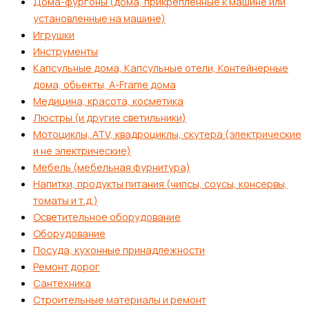
Дома-фургоны (дома, прикрепленные к машине или
установленные на машине)
Игрушки
Инструменты
Капсульные дома, Капсульные отели, Контейнерные
дома, обьекты, А-Frame дома
Медицина, красота, косметика
Люстры (и другие светильники)
Мотоциклы, ATV, квадроциклы, скутера (электрические
и не электрические)
Мебель (мебельная фурнитура)
Напитки, продукты питания (чипсы, соусы, консервы,
томаты и т.д.)
Осветительное оборудование
Оборудование
Посуда, кухонные принадлежности
Ремонт дорог
Сантехника
Строительные материалы и ремонт