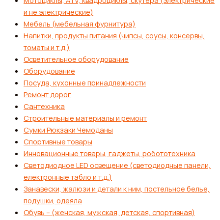
Мотоциклы, ATV, квадроциклы, скутера (электрические
и не электрические)
Мебель (мебельная фурнитура)
Напитки, продукты питания (чипсы, соусы, консервы,
томаты и т.д.)
Осветительное оборудование
Оборудование
Посуда, кухонные принадлежности
Ремонт дорог
Сантехника
Строительные материалы и ремонт
Сумки Рюкзаки Чемоданы
Спортивные товары
Инновационные товары, гаджеты, робототехника
Светодиодное LED освещение (светодиодные панели,
електронные табло и т.д.)
Занавески, жалюзи и детали к ним, постельное белье,
подушки, одеяла
Обувь – (женская, мужская, детская, спортивная)