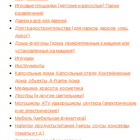
Игровые площадки (детские и взрослые) Парки
развлечений
Двери и всё для дверей
Для градостроительства (для парков, дворов, улиц,
дорог)
Дома-фургоны (дома, прикрепленные к машине или
установленные на машине)
Игрушки
Инструменты
Капсульные дома, Капсульные отели, Контейнерные
дома, обьекты, А-Frame дома
Медицина, красота, косметика
Люстры (и другие светильники)
Мотоциклы, ATV, квадроциклы, скутера (электрические
и не электрические)
Мебель (мебельная фурнитура)
Напитки, продукты питания (чипсы, соусы, консервы,
томаты и т.д.)