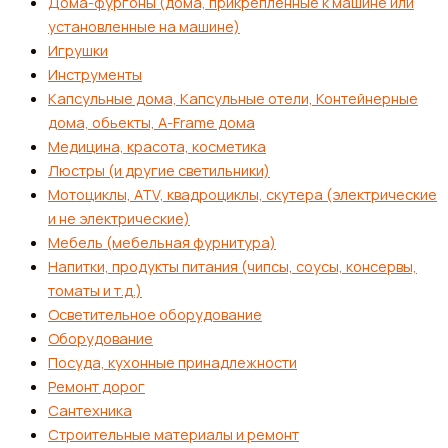
Дома-фургоны (дома, прикрепленные к машине или
установленные на машине)
Игрушки
Инструменты
Капсульные дома, Капсульные отели, Контейнерные
дома, обьекты, А-Frame дома
Медицина, красота, косметика
Люстры (и другие светильники)
Мотоциклы, ATV, квадроциклы, скутера (электрические
и не электрические)
Мебель (мебельная фурнитура)
Напитки, продукты питания (чипсы, соусы, консервы,
томаты и т.д.)
Осветительное оборудование
Оборудование
Посуда, кухонные принадлежности
Ремонт дорог
Сантехника
Строительные материалы и ремонт