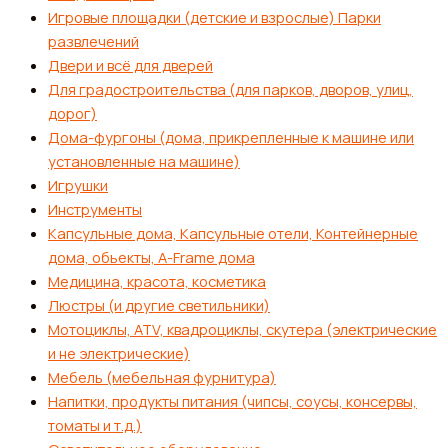
Игровые площадки (детские и взрослые) Парки
развлечений
Двери и всё для дверей
Для градостроительства (для парков, дворов, улиц,
дорог)
Дома-фургоны (дома, прикрепленные к машине или
установленные на машине)
Игрушки
Инструменты
Капсульные дома, Капсульные отели, Контейнерные
дома, обьекты, А-Frame дома
Медицина, красота, косметика
Люстры (и другие светильники)
Мотоциклы, ATV, квадроциклы, скутера (электрические
и не электрические)
Мебель (мебельная фурнитура)
Напитки, продукты питания (чипсы, соусы, консервы,
томаты и т.д.)