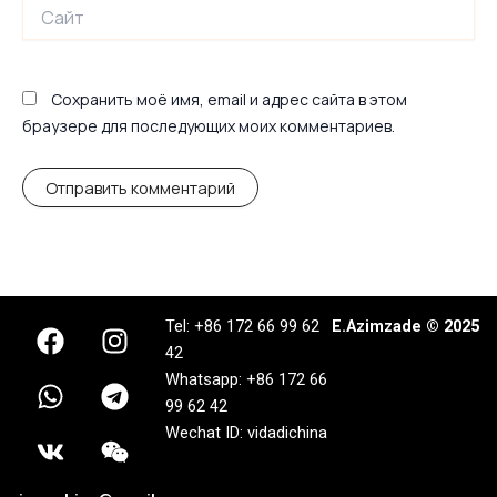
Сайт
Сохранить моё имя, email и адрес сайта в этом
браузере для последующих моих комментариев.
F
W
V
I
T
W
Tel: +86 172 66 99 62
E.Azimzade © 2025
a
h
k
n
e
e
42
c
a
s
l
i
Whatsapp: +86 172 66
e
t
t
e
x
99 62 42
b
s
a
g
i
Wechat ID: vidadichina
o
a
g
r
n
o
p
r
a