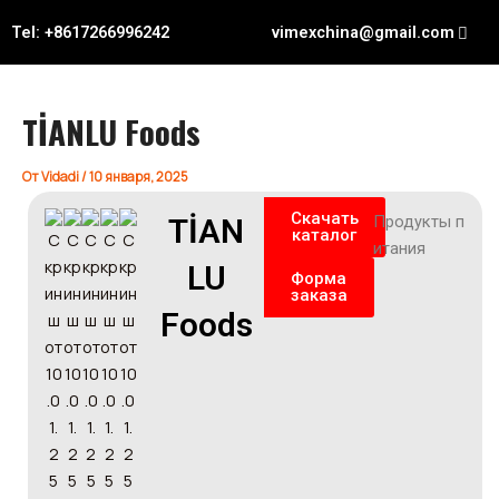
Перейти
Навигация
Tel: +8617266996242
vimexchina@gmail.com
к
по
содержимому
записям
TİANLU Foods
От
Vidadi
/
10 января, 2025
Скачать
TİAN
Продукты п
каталог
итания
LU
Форма
заказа
Foods