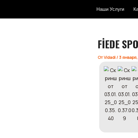
Перейти
Навигация
Наши Услуги
К
к
по
содержимому
записям
FİEDE SP
От
Vidadi
/
3 января,