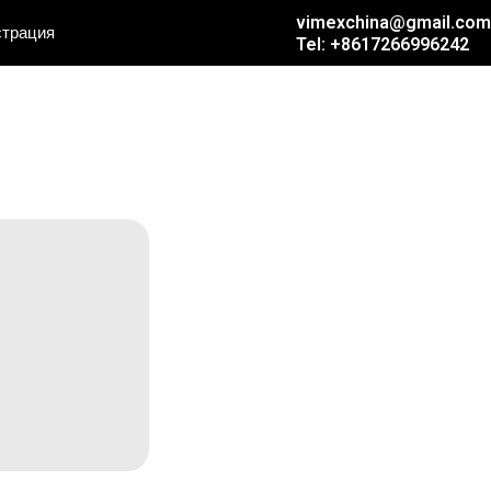
vimexchina@gmail.com
страция
Tel: +8617266996242