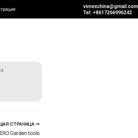
vimexchina@gmail.com
страция
Tel: +8617266996242
ха
ЩАЯ СТРАНИЦА
ERO Garden tools