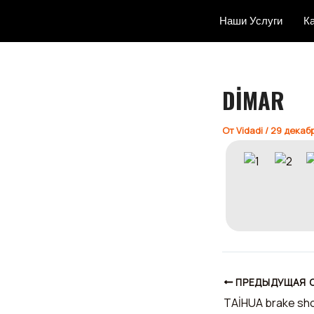
Перейти
Навигация
Наши Услуги
К
к
по
содержимому
записям
DİMAR
От
Vidadi
/
29 декабр
ПРЕДЫДУЩАЯ 
TAİHUA brake sh