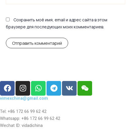
Сохранить моё имя, email и адрес сайта в этом
браузере для последующих моих комментариев.
F
I
W
T
V
W
a
n
h
e
k
e
c
s
a
l
i
vimexchina@gmail.com
e
t
t
e
x
b
a
s
g
i
Tel: +86 172 66 99 62 42
Whatsapp: +86 172 66 99 62 42
o
g
a
r
n
Wechat ID: vidadichina
o
r
p
a