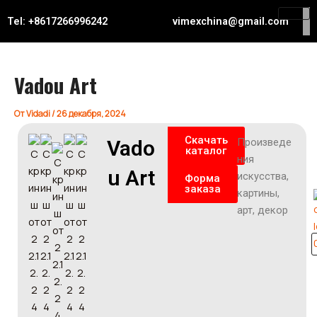
Перейти
Навигация
Tel: +8617266996242
vimexchina@gmail.com
к
по
содержимому
записям
Vadou Art
От
Vidadi
/
26 декабря, 2024
Скачать
Vado
Произведе
каталог
ния
u Art
искусства,
Форма
заказа
картины,
арт, декор