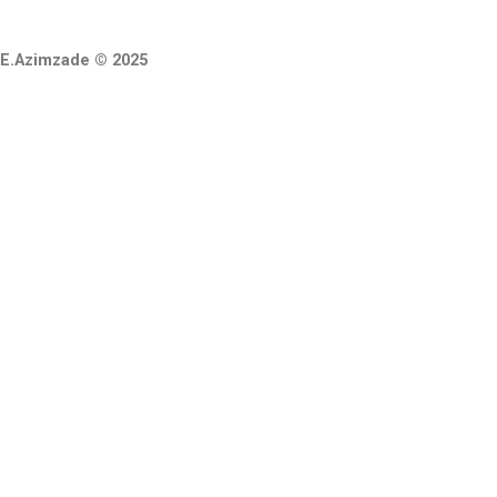
k
a
p
m
m
E.Azimzade © 2025