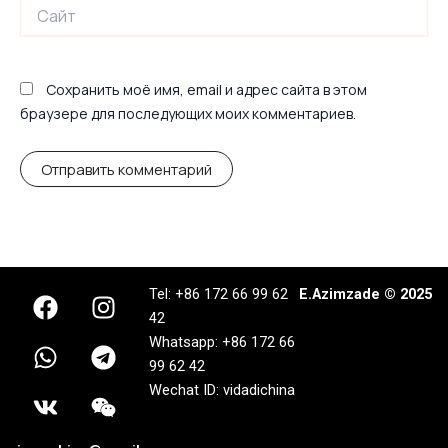
Сайт
Сохранить моё имя, email и адрес сайта в этом
браузере для последующих моих комментариев.
F
W
V
I
T
W
Tel: +86 172 66 99 62
E.Azimzade © 2025
a
h
k
n
e
e
42
c
a
s
l
i
Whatsapp: +86 172 66
e
t
t
e
x
99 62 42
b
s
a
g
i
Wechat ID: vidadichina
o
a
g
r
n
o
p
r
a