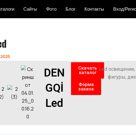
аталоги
Сайты
Фото
Блог
Контакты
Вход/Реги
ed
 2025
Скачать
Led освещение, 
DEN
каталог
фигуры, диз
GQİ
Форма
заказа
Led