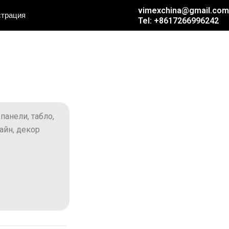
vimexchina@gmail.com
страция
Tel: +8617266996242
панели, табло,
айн, декор