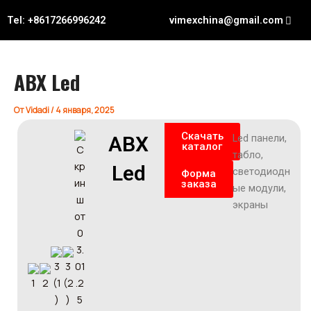
Перейти
Навигация
Tel: +8617266996242
vimexchina@gmail.com
к
по
содержимому
записям
ABX Led
От
Vidadi
/
4 января, 2025
Скачать
ABX
Led панели,
каталог
табло,
Led
светодиодн
Форма
заказа
ые модули,
экраны