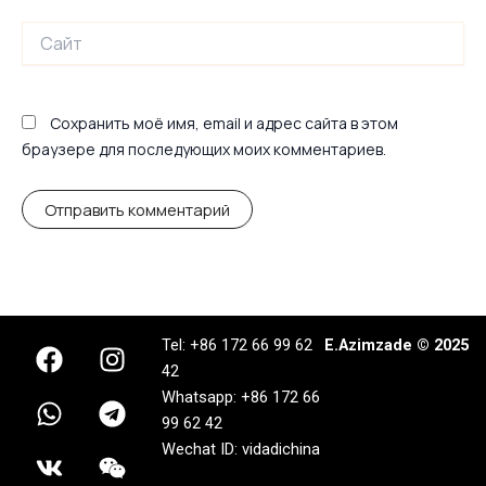
Сайт
Сохранить моё имя, email и адрес сайта в этом
браузере для последующих моих комментариев.
F
W
V
I
T
W
Tel: +86 172 66 99 62
E.Azimzade © 2025
a
h
k
n
e
e
42
c
a
s
l
i
Whatsapp: +86 172 66
e
t
t
e
x
99 62 42
b
s
a
g
i
Wechat ID: vidadichina
o
a
g
r
n