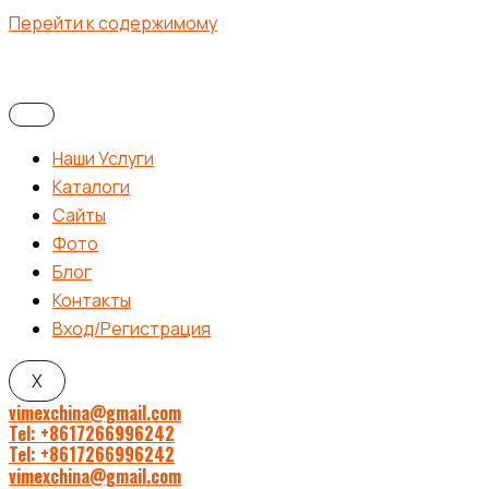
Перейти к содержимому
Наши Услуги
Каталоги
Сайты
Фото
Блог
Контакты
Вход/Регистрация
X
vimexchina@gmail.com
Tel: +8617266996242
Tel: +8617266996242
vimexchina@gmail.com