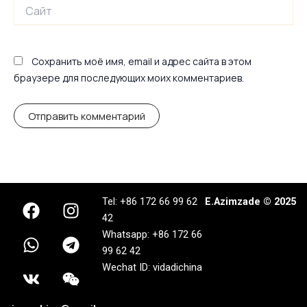
Сайт
Сохранить моё имя, email и адрес сайта в этом
браузере для последующих моих комментариев.
F
W
V
I
T
W
Tel: +86 172 66 99 62
E.Azimzade © 2025
a
h
k
n
e
e
42
c
a
s
l
i
Whatsapp: +86 172 66
e
t
t
e
x
99 62 42
b
s
a
g
i
Wechat ID: vidadichina
o
a
g
r
n
o
p
r
a