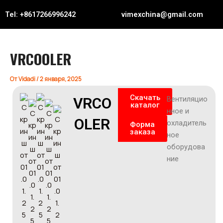
Перейти
Навигация
Tel: +8617266996242
vimexchina@gmail.com
к
по
содержимому
записям
VRCOOLER
От
Vidadi
/
2 января, 2025
Скачать
VRCO
Вентиляцио
каталог
нное и
OLER
охладитель
Форма
заказа
ное
оборудова
ние