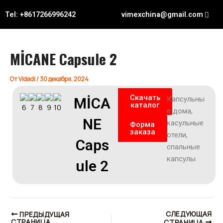
Перейти
Навигация
Tel: +8617266996242
vimexchina@gmail.com
к
по
содержимому
записям
MİCANE Capsule 2
От
Vidadi
/
30 декабря, 2024
Скачать
MİCA
Капсульны
каталог
е дома,
NE
касульные
Форма
заказа
отели,
Caps
спальные
капсулы
ule 2
СЛЕДУЮЩАЯ
ПРЕДЫДУЩАЯ
СТРАНИЦА
СТРАНИЦА