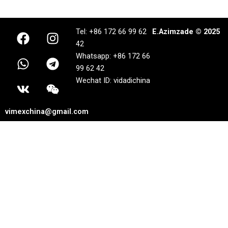
F
W
V
I
T
W
Tel: +86 172 66 99 62
E.Azimzade © 2025
a
h
k
n
e
e
42
c
a
s
l
i
Whatsapp: +86 172 66
e
t
t
e
x
99 62 42
b
s
a
g
i
Wechat ID: vidadichina
o
a
g
r
n
o
p
r
a
vimexchina@gmail.com
k
p
a
m
m