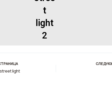
t
light
2
СТРАНИЦА
СЛЕДУЮ
street light