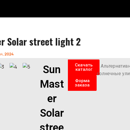
r Solar street light 2
ия
я, 2024
Скачать
Альтернативн
Sun
каталог
солнечные ул
Mast
Форма
заказа
er
Solar
stree