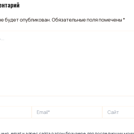
ентарий
не будет опубликован.
Обязательные поля помечены
*
Email*
Сайт
имя, email и адрес сайта в этом браузере для последующих мои