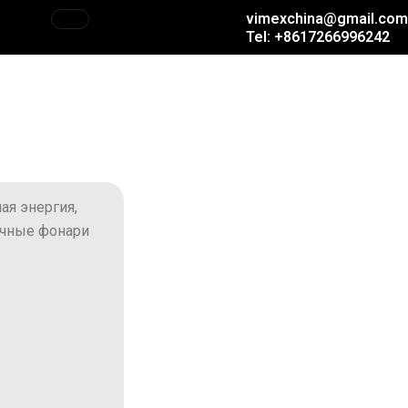
vimexchina@gmail.com
Tel: +8617266996242
ая энергия,
ичные фонари