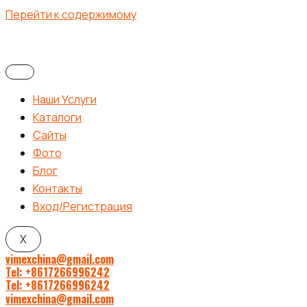
Перейти к содержимому
Наши Услуги
Каталоги
Сайты
Фото
Блог
Контакты
Вход/Регистрация
X
vimexchina@gmail.com
Tel: +8617266996242
Tel: +8617266996242
vimexchina@gmail.com