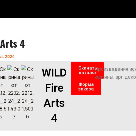
 Arts 4
ия
я, 2024
Скачать
Произведения иск
WILD
каталог
картины, арт, дек
Fire
Форма
заказа
Arts
4