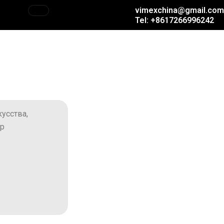
vimexchina@gmail.com
Tel: +8617266996242
усства,
ор