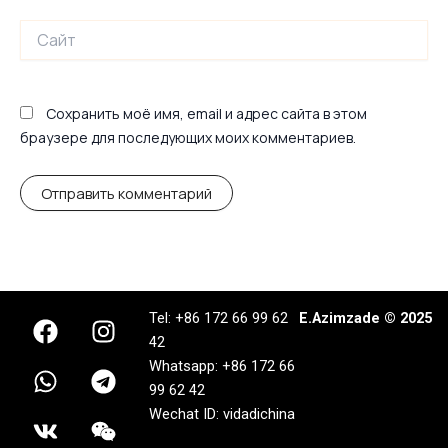
Сайт
Сохранить моё имя, email и адрес сайта в этом
браузере для последующих моих комментариев.
F
W
V
I
T
W
Tel: +86 172 66 99 62
E.Azimzade © 2025
a
h
k
n
e
e
42
c
a
s
l
i
Whatsapp: +86 172 66
e
t
t
e
x
99 62 42
b
s
a
g
i
Wechat ID: vidadichina
o
a
g
r
n