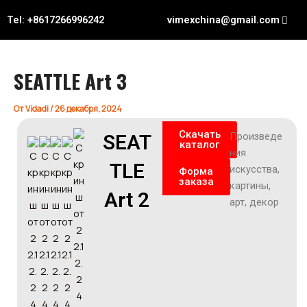
Перейти
Навигация
Tel: +8617266996242
vimexchina@gmail.com
к
по
содержимому
записям
SEATTLE Art 3
От
Vidadi
/
26 декабря, 2024
Скачать
SEAT
Произведе
каталог
ния
TLE
искусства,
Форма
заказа
картины,
Art 2
арт, декор